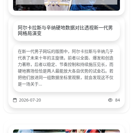
阿尔卡拉斯与辛纳硬地数据对比透视新一代男
网格局演变
在新一代男子网坛的版图中，阿尔卡拉斯与辛纳几乎
代表了未来十年的主旋律。前者以全面、爆发和创造
力著称，后者以稳定、节奏控制和持续施压见长，而
硬地赛场恰恰是两人最能放大各自优势的试金石。若
把他们放进同一组数据坐标里观察，就会发现这不仅
是一场关于...
2026-07-20
84