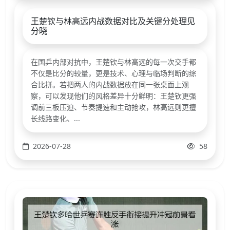
王楚钦与林高远内战数据对比及关键分处理见
分晓
在国乒内部对抗中，王楚钦与林高远的每一次交手都
不仅是比分的较量，更是技术、心理与临场判断的综
合比拼。若把两人的内战数据放在同一张桌面上观
察，可以发现他们的风格差异十分鲜明：王楚钦更强
调前三板压迫、节奏提速和主动抢攻，林高远则更擅
长线路变化、...
2026-07-28
58