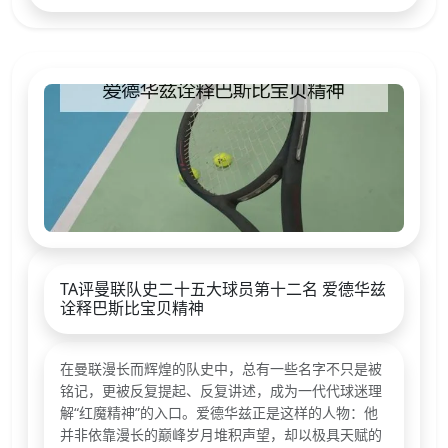
TA评曼联队史二十五大球员第十二名 爱德华兹
诠释巴斯比宝贝精神
在曼联漫长而辉煌的队史中，总有一些名字不只是被
铭记，更被反复提起、反复讲述，成为一代代球迷理
解“红魔精神”的入口。爱德华兹正是这样的人物：他
并非依靠漫长的巅峰岁月堆积声望，却以极具天赋的