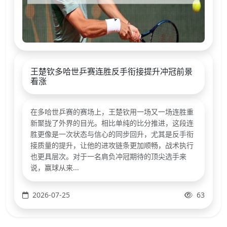
王楚钦多哈世乒赛连胜反手衔接提升冲冠前景
看涨
在多哈世乒赛的赛场上，王楚钦用一场又一场连胜重
新聚拢了外界的目光。相比单纯的比分推进，这段连
胜更像是一次状态与信心的同步回升，尤其是反手衔
接质量的提升，让他的进攻链条更加顺畅，战术执行
也更具层次。对于一名肩负冲冠期待的顶尖选手来
说，赢球从来...
2026-07-25
63