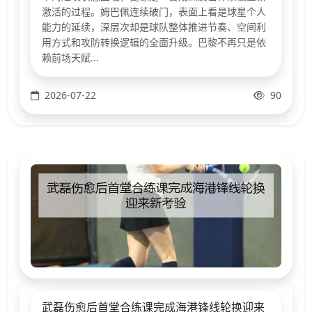
激活的过程。姆巴佩连续破门，表面上看是球星个人
能力的延续，深层次却是球队整体推进节奏、空间利
用方式和攻防转换逻辑的全面升级。巴黎不再只是依
赖前场天赋...
2026-07-22
90
武磊伤愈后首堂合练课完成海港锋线轮换迎来