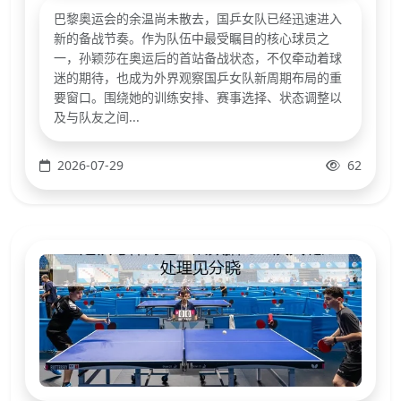
巴黎奥运会的余温尚未散去，国乒女队已经迅速进入
新的备战节奏。作为队伍中最受瞩目的核心球员之
一，孙颖莎在奥运后的首站备战状态，不仅牵动着球
迷的期待，也成为外界观察国乒女队新周期布局的重
要窗口。围绕她的训练安排、赛事选择、状态调整以
及与队友之间...
2026-07-29
62