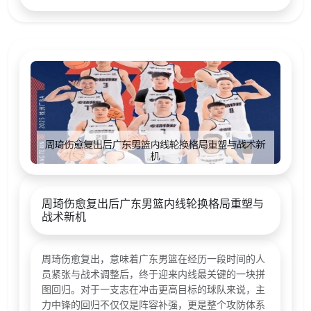
周琦伤愈复出后广东男篮内线轮换格局重塑与
战术新机
周琦伤愈复出，意味着广东男篮在经历一段时间的人
员紧张与战术调整后，终于迎来内线最关键的一块拼
图回归。对于一支志在冲击更高目标的球队来说，主
力中锋的回归不仅仅是阵容补强，更是整个攻防体系