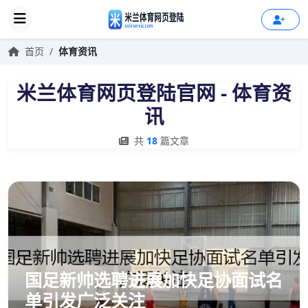
首页
/
体育资讯
米兰体育网页登陆官网 - 体育资
讯
共
18
篇文章
国足新帅选聘进展加快足协面试名
单引发广泛关注