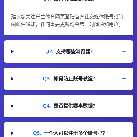
建议您关注米兰体育网页登陆官方社交媒体账号或订
阅邮件通知，任何重要更新均会第一时间通知用户。
Q2.
支持哪些浏览器?
Q3.
如何防止账号被盗?
Q4.
是否提供赛事数据?
Q5.
一个人可以注册多个账号吗?