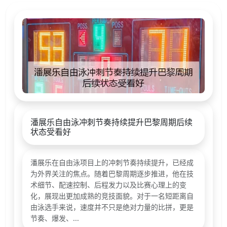
潘展乐自由泳冲刺节奏持续提升巴黎周期后续
状态受看好
潘展乐在自由泳项目上的冲刺节奏持续提升，已经成
为外界关注的焦点。随着巴黎周期逐步推进，他在技
术细节、配速控制、后程发力以及比赛心理上的变
化，展现出更加成熟的竞技面貌。对于一名短距离自
由泳选手来说，速度并不只是绝对力量的比拼，更是
节奏、爆发、...