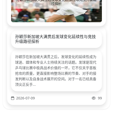
孙颖莎新加坡大满贯后发球变化延续性与竞技
升级路径探析
孙颖莎在新加坡大满贯之后，发球变化的延续性成为
球迷、媒体和专业人士持续关注的话题。发球是现代
乒乓球比赛中极具战术价值的一环，它不仅关乎首板
抢攻的质量，更直接影响整场比赛的节奏、对手的接
发判断以及自身战术展开的空间。对于一名已经具备
顶尖正反手...
2026-07-09
99