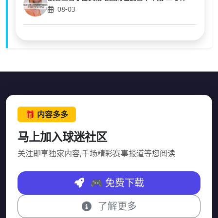
08-03
🎁 内容多多
马上加入球迷社区
关注即享独家内容,千场精彩赛事报道等您阅读
🎮 免费下载
了解更多